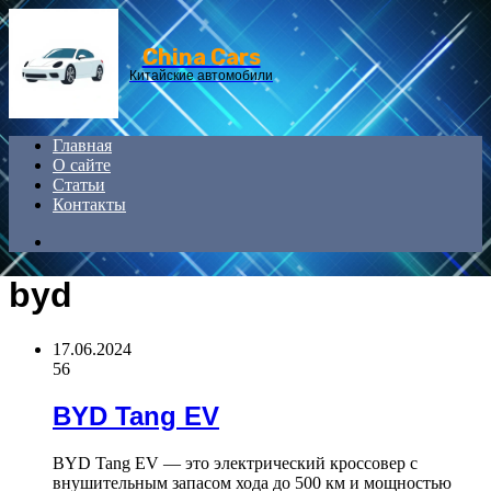
Menu
China Cars
Китайские автомобили
Главная
О сайте
Статьи
Контакты
Search
for
byd
17.06.2024
56
BYD Tang EV
BYD Tang EV — это электрический кроссовер с
внушительным запасом хода до 500 км и мощностью