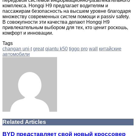
передовой системой информационно-развлекательного
комплекса. Hongqi H9 предлагает водителям и
пассажирам безопасность на высшем уровне благодаря
множеству современных систем помощи и passiv safety.
В совокупности эти качества делают Hongqi H9
привлекательным выбором для тех, кто ценит роскошь,
комфорт и инновации.
Tags
changan uni-t
great
qiantu k50
tiggo pro
wall
китайские
автомобили
Facebook
Twitter
LinkedIn
Tumblr
Pinterest
Reddit
VKontakte
Odnoklassniki
Skype
WhatsApp
Telegram
Viber
Share
Print
via
Email
Related Articles
BYD представляет свой новый кроссовер