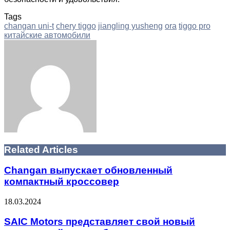
Tags
changan uni-t
chery tiggo
jiangling yusheng
ora
tiggo pro
китайские автомобили
Facebook
Twitter
LinkedIn
Tumblr
Pinterest
Reddit
VKontakte
Odnoklassniki
Skype
WhatsApp
Telegram
Viber
Share
Print
via
Email
Related Articles
Changan выпускает обновленный
компактный кроссовер
18.03.2024
SAIC Motors представляет свой новый