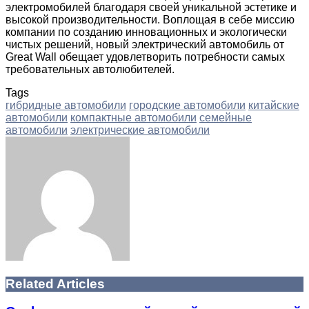
электромобилей благодаря своей уникальной эстетике и
высокой производительности. Воплощая в себе миссию
компании по созданию инновационных и экологически
чистых решений, новый электрический автомобиль от
Great Wall обещает удовлетворить потребности самых
требовательных автолюбителей.
Tags
гибридные автомобили
городские автомобили
китайские
автомобили
компактные автомобили
семейные
автомобили
электрические автомобили
Facebook
Twitter
LinkedIn
Tumblr
Pinterest
Reddit
VKontakte
Odnoklassniki
Skype
WhatsApp
Telegram
Viber
Share
Print
via
Email
Related Articles