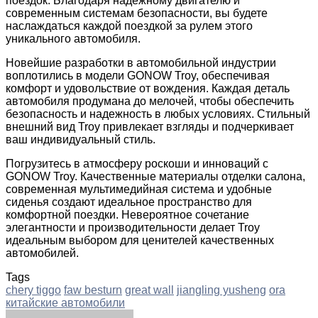
поездок. Благодаря надежному двигателю и
современным системам безопасности, вы будете
наслаждаться каждой поездкой за рулем этого
уникального автомобиля.
Новейшие разработки в автомобильной индустрии
воплотились в модели GONOW Troy, обеспечивая
комфорт и удовольствие от вождения. Каждая деталь
автомобиля продумана до мелочей, чтобы обеспечить
безопасность и надежность в любых условиях. Стильный
внешний вид Troy привлекает взгляды и подчеркивает
ваш индивидуальный стиль.
Погрузитесь в атмосферу роскоши и инноваций с
GONOW Troy. Качественные материалы отделки салона,
современная мультимедийная система и удобные
сиденья создают идеальное пространство для
комфортной поездки. Невероятное сочетание
элегантности и производительности делает Troy
идеальным выбором для ценителей качественных
автомобилей.
Tags
chery tiggo
faw besturn
great wall
jiangling yusheng
ora
китайские автомобили
Facebook
Twitter
LinkedIn
Tumblr
Pinterest
Reddit
VKontakte
Odnoklassniki
Skype
WhatsApp
Telegram
Viber
Share
Print