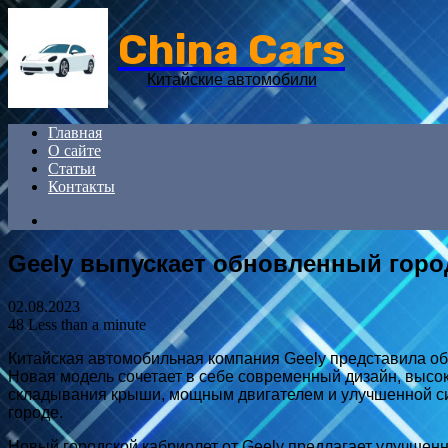
China Cars
Китайские автомобили
Главная
О сайте
Статьи
Контакты
Search
for
Geely выпускает обновленный горо
02.08.2023
48
Less than a minute
Китайская автомобильная компания Geely представила об
Новая модель сочетает в себе современный дизайн, высо
складывания крыши, мощным двигателем и улучшенной си
городе.
Новый городской кабриолет от Geely предлагает улучшен