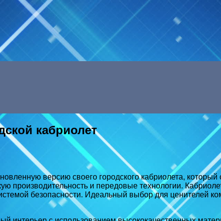
Menu
дской кабриолет
новленную версию своего городского кабриолета, который 
кую производительность и передовые технологии. Кабриоле
стемой безопасности. Идеальный выбор для ценителей ко
ный интерьер с использованием высококачественных матер