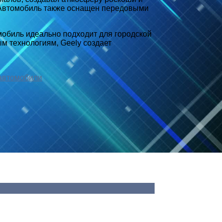
 Автомобиль также оснащен передовыми
мобиль идеально подходит для городской
м технологиям, Geely создает
автомобили