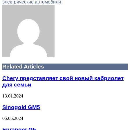
электрические автомобили
Facebook
Twitter
LinkedIn
Tumblr
Pinterest
Reddit
VKontakte
Odnoklassniki
Skype
WhatsApp
Telegram
Viber
Share
Print
via
Email
Related Articles
Chery представляет свой новый кабриолет
для семьи
13.01.2024
Sinogold GM5
05.05.2024
Enranger G5