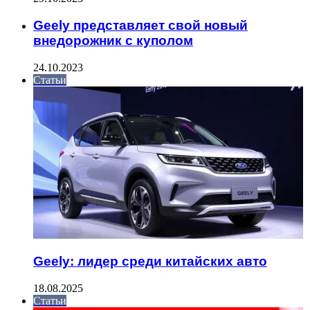
Geely представляет свой новый
внедорожник с куполом
24.10.2023
Статьи
Geely: лидер среди китайских авто
18.08.2025
Статьи