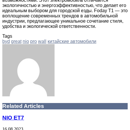
возможностями. Этот электромобиль отличается
экологичностью и энергоэффективностью, что делает его
идеальным выбором для городской езды. Foday T1 — это
воплощение современных трендов в автомобильной
индустрии, предлагающее уникальное сочетание стиля,
удобства и экологической ответственности.
Tags
byd
great
nio
pro
wall
китайские автомобили
Facebook
Twitter
LinkedIn
Tumblr
Pinterest
Reddit
VKontakte
Odnoklassniki
Skype
WhatsApp
Telegram
Viber
Share
Print
via
Email
Related Articles
NIO ET7
16.08.2023