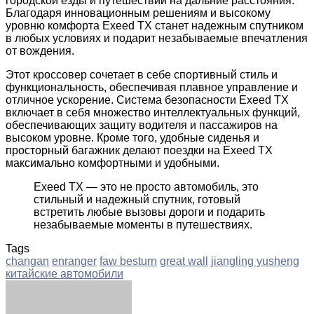
городской езды и путешествий на дальние расстояния.
Благодаря инновационным решениям и высокому
уровню комфорта Exeed TX станет надежным спутником
в любых условиях и подарит незабываемые впечатления
от вождения.
Этот кроссовер сочетает в себе спортивный стиль и
функциональность, обеспечивая плавное управление и
отличное ускорение. Система безопасности Exeed TX
включает в себя множество интеллектуальных функций,
обеспечивающих защиту водителя и пассажиров на
высоком уровне. Кроме того, удобные сиденья и
просторный багажник делают поездки на Exeed TX
максимально комфортными и удобными.
Exeed TX — это не просто автомобиль, это
стильный и надежный спутник, готовый
встретить любые вызовы дороги и подарить
незабываемые моменты в путешествиях.
Tags
changan
enranger
faw besturn
great wall
jiangling yusheng
китайские автомобили
Facebook
Twitter
LinkedIn
Tumblr
Pinterest
Reddit
VKontakte
Odnoklassniki
Skype
WhatsApp
Telegram
Viber
Share
Print
via
Email