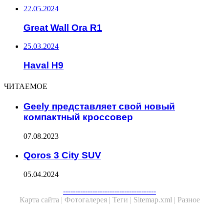
22.05.2024
Great Wall Ora R1
25.03.2024
Haval H9
ЧИТАЕМОЕ
Geely представляет свой новый
компактный кроссовер
07.08.2023
Qoros 3 City SUV
05.04.2024
Facebook
Twitter
WhatsApp
Telegram
--------------------------------------
Карта сайта |
Фотогалерея |
Теги |
Sitemap.xml |
Разное