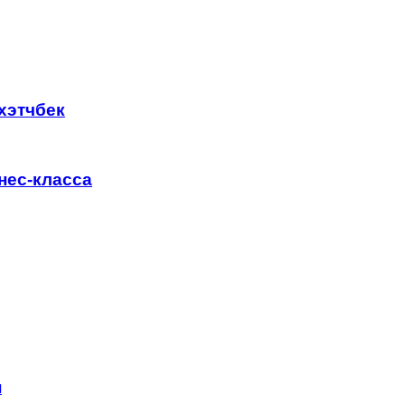
хэтчбек
нес-класса
н