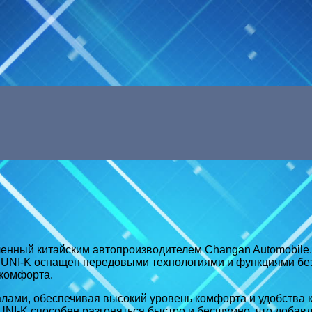
Menu
ленный китайским автопроизводителем Changan Automobile
 UNI-K оснащен передовыми технологиями и функциями безо
комфорта.
ми, обеспечивая высокий уровень комфорта и удобства как
NI-K способен разгоняться быстро и бесшумно, что добавл