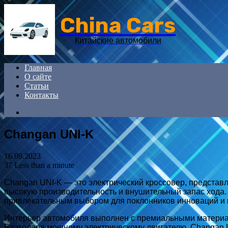
China Cars
Китайские автомобили
Главная
О сайте
Статьи
Контакты
Search
for
Changan UNI-K
16.09.2023
37
Less than a minute
Changan UNI-K — это электрический кроссовер, представ
высокую производительность и внушительный запас хода.
привлекательным выбором для поклонников инноваций и 
Интерьер автомобиля выполнен с премиальными материала
Благодаря мощному электрическому двигателю, Changan U